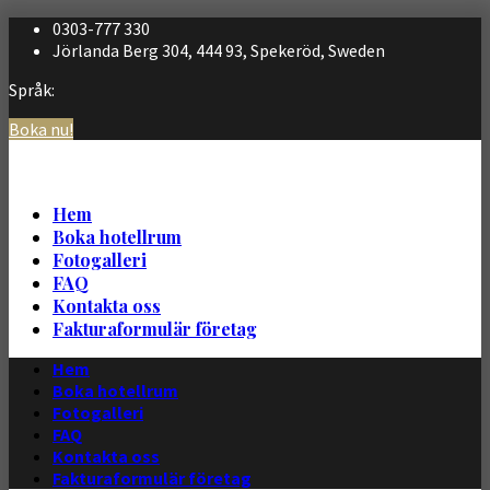
0303-777 330
Jörlanda Berg 304, 444 93, Spekeröd, Sweden
Språk:
Boka nu!
Svenska
English
Hem
Boka hotellrum
Fotogalleri
FAQ
Kontakta oss
Fakturaformulär företag
Hem
Boka hotellrum
Fotogalleri
FAQ
Kontakta oss
Fakturaformulär företag