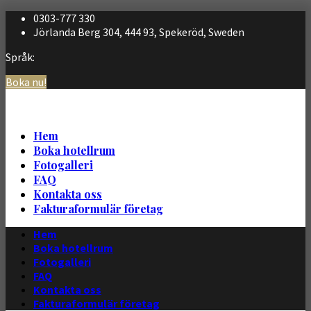
0303-777 330
Jörlanda Berg 304, 444 93, Spekeröd, Sweden
Språk:
Boka nu!
Svenska
English
Hem
Boka hotellrum
Fotogalleri
FAQ
Kontakta oss
Fakturaformulär företag
Hem
Boka hotellrum
Fotogalleri
FAQ
Kontakta oss
Fakturaformulär företag