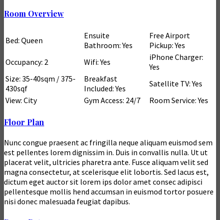
Room Overview
Ensuite
Free Airport
Bed: Queen
Bathroom: Yes
Pickup: Yes
iPhone Charger:
Occupancy: 2
Wifi: Yes
Yes
Size: 35-40sqm / 375-
Breakfast
Satellite TV: Yes
430sqf
Included: Yes
View: City
Gym Access: 24/7
Room Service: Yes
Floor Plan
Nunc congue praesent ac fringilla neque aliquam euismod sem
est pellentes lorem dignissim in. Duis in convallis nulla. Ut ut
placerat velit, ultricies pharetra ante. Fusce aliquam velit sed
magna consectetur, at scelerisque elit lobortis. Sed lacus est,
dictum eget auctor sit lorem ips dolor amet consec adipisci
pellentesque mollis hend accumsan in euismod tortor posuere
nisi donec malesuada feugiat dapibus.